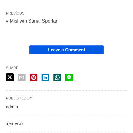
PREVIOUS
« Misliwin Sanal Sporlar
Leave a Comment
SHARE
PUBLISHED BY
admin
3 YIL AGO