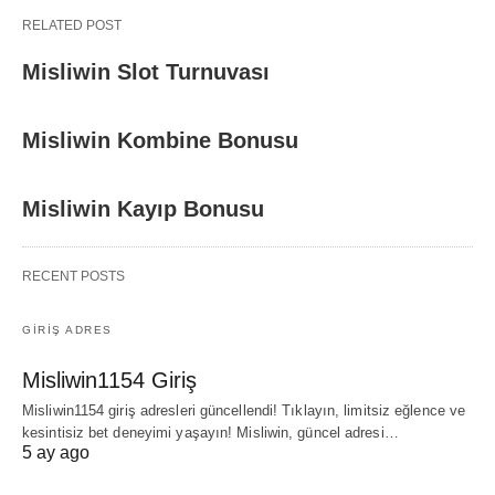
RELATED POST
Misliwin Slot Turnuvası
Misliwin Kombine Bonusu
Misliwin Kayıp Bonusu
RECENT POSTS
GIRIŞ ADRES
Misliwin1154 Giriş
Misliwin1154 giriş adresleri güncellendi! Tıklayın, limitsiz eğlence ve
kesintisiz bet deneyimi yaşayın! Misliwin, güncel adresi…
5 ay ago