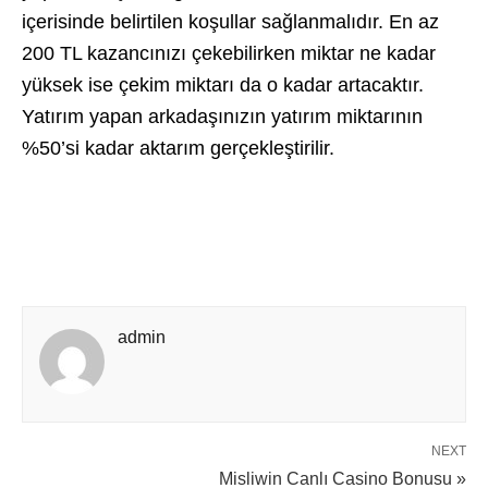
içerisinde belirtilen koşullar sağlanmalıdır. En az
200 TL kazancınızı çekebilirken miktar ne kadar
yüksek ise çekim miktarı da o kadar artacaktır.
Yatırım yapan arkadaşınızın yatırım miktarının
%50’si kadar aktarım gerçekleştirilir.
admin
NEXT
Misliwin Canlı Casino Bonusu »