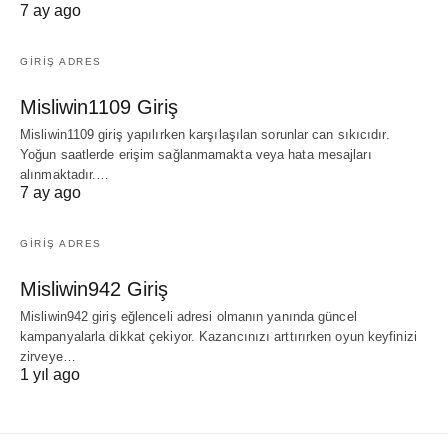
7 ay ago
GIRIŞ ADRES
Misliwin1109 Giriş
Misliwin1109 giriş yapılırken karşılaşılan sorunlar can sıkıcıdır.
Yoğun saatlerde erişim sağlanmamakta veya hata mesajları
alınmaktadır.…
7 ay ago
GIRIŞ ADRES
Misliwin942 Giriş
Misliwin942 giriş eğlenceli adresi olmanın yanında güncel
kampanyalarla dikkat çekiyor. Kazancınızı arttırırken oyun keyfinizi
zirveye…
1 yıl ago