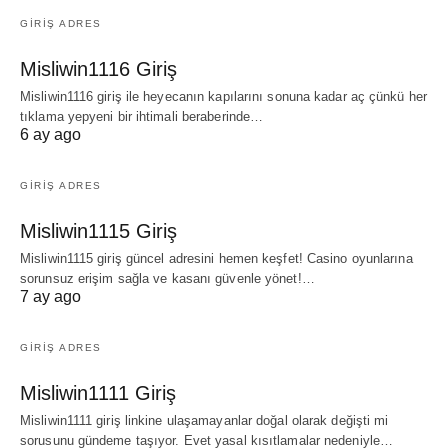
GIRIŞ ADRES
Misliwin1116 Giriş
Misliwin1116 giriş ile heyecanın kapılarını sonuna kadar aç çünkü her
tıklama yepyeni bir ihtimali beraberinde…
6 ay ago
GIRIŞ ADRES
Misliwin1115 Giriş
Misliwin1115 giriş güncel adresini hemen keşfet! Casino oyunlarına
sorunsuz erişim sağla ve kasanı güvenle yönet!…
7 ay ago
GIRIŞ ADRES
Misliwin1111 Giriş
Misliwin1111 giriş linkine ulaşamayanlar doğal olarak değişti mi
sorusunu gündeme taşıyor. Evet yasal kısıtlamalar nedeniyle…