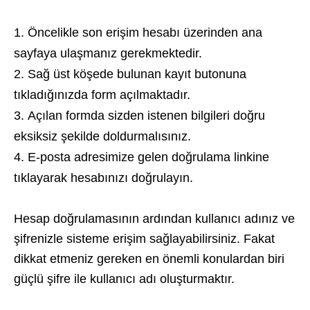
Öncelikle son erişim hesabı üzerinden ana
sayfaya ulaşmanız gerekmektedir.
Sağ üst köşede bulunan kayıt butonuna
tıkladığınızda form açılmaktadır.
Açılan formda sizden istenen bilgileri doğru
eksiksiz şekilde doldurmalısınız.
E-posta adresimize gelen doğrulama linkine
tıklayarak hesabınızı doğrulayın.
Hesap doğrulamasının ardından kullanıcı adınız ve
şifrenizle sisteme erişim sağlayabilirsiniz. Fakat
dikkat etmeniz gereken en önemli konulardan biri
güçlü şifre ile kullanıcı adı oluşturmaktır.