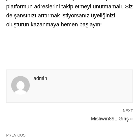
platformun adreslerini takip etmeyi unutmamalı. Siz
de şansınızı arttırmak istiyorsanız üyeliğinizi
oluşturun kazanmaya hemen başlayın!
admin
NEXT
Misliwin891 Giriş »
PREVIOUS