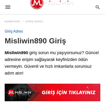
HOMEPAGE
GIRIŞ ADRES
Giriş Adres
Misliwin890 Giriş
Misliwin890
giriş sorun mu yaşıyorsunuz? Güncel
adresine erişim sağlayarak keyfinizden ödün
vermeyin. Güvenli ve hızlı imkanlarla sorunsuz
adım atın!