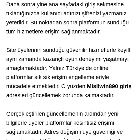
Daha sonra yine ana sayfadaki giriş sekmesine
tıkladığınızda kullanıcı adınızı şifrenizi yazmanız
yeterlidir. Bu noktadan sonra platformun sunduğu
tüm hizmetlere erişim sağlanmaktadır.
Site üyelerinin sunduğu güvenilir hizmetlerle keyifli
aynı zamanda kazançlı oyun deneyimi yaşatmayı
amaçlamaktadır. Yalnız Türkiye’de online
platformlar sık sık erişim engellemeleriyle
mücadele etmektedir. O yüzden
Misliwin890 giriş
adresleri güncellemek zorunda kalmaktadır.
Gerçekleştirilen güncellemenin ardından yeni
bilgilerle üyeler platformlar kesintisiz erişimi
sağlamaktadır. Adres değişimi üye güvenliği ve