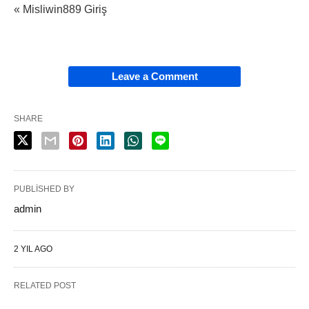
« Misliwin889 Giriş
Leave a Comment
SHARE
PUBLISHED BY
admin
2 YIL AGO
RELATED POST