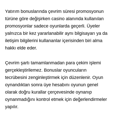
Yatırım bonuslarında çevrim süresi promosyonun
türüne göre değişirken casino alanında kullanılan
promosyonlar sadece oyunlarda geçerli. Üyeler
yalnızca bir kez yararlanabilir aynı bilgisayarı ya da
iletişim bilgilerini kullananlar içerisinden biri alma
hakkı elde eder.
Çevrim şartı tamamlanmadan para çekim işlemi
gerçekleştirilemez. Bonuslar oyuncuların
tecrübesini zenginleştirmek için düzenlenir. Oyun
oynandıktan sonra üye hesabını oyunun genel
olarak doğru kurallar çerçevesinde oynanıp
oynanmadığını kontrol etmek için değerlendirmeler
yapılır.