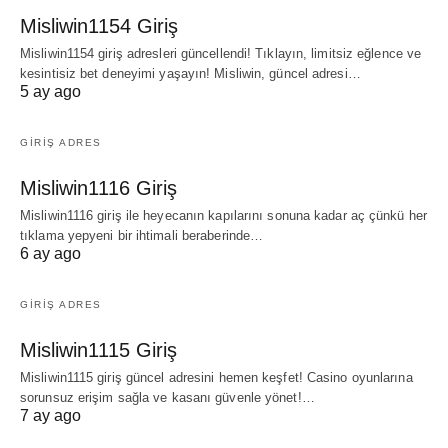
Misliwin1154 Giriş
Misliwin1154 giriş adresleri güncellendi! Tıklayın, limitsiz eğlence ve
kesintisiz bet deneyimi yaşayın! Misliwin, güncel adresi…
5 ay ago
GIRIŞ ADRES
Misliwin1116 Giriş
Misliwin1116 giriş ile heyecanın kapılarını sonuna kadar aç çünkü her
tıklama yepyeni bir ihtimali beraberinde…
6 ay ago
GIRIŞ ADRES
Misliwin1115 Giriş
Misliwin1115 giriş güncel adresini hemen keşfet! Casino oyunlarına
sorunsuz erişim sağla ve kasanı güvenle yönet!…
7 ay ago