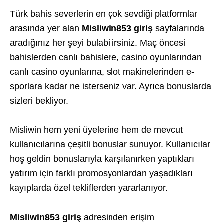
Türk bahis severlerin en çok sevdiği platformlar
arasında yer alan
Misliwin853 giriş
sayfalarında
aradığınız her şeyi bulabilirsiniz. Maç öncesi
bahislerden canlı bahislere, casino oyunlarından
canlı casino oyunlarına, slot makinelerinden e-
sporlara kadar ne isterseniz var. Ayrıca bonuslarda
sizleri bekliyor.
Misliwin hem yeni üyelerine hem de mevcut
kullanıcılarına çeşitli bonuslar sunuyor. Kullanıcılar
hoş geldin bonuslarıyla karşılanırken yaptıkları
yatırım için farklı promosyonlardan yaşadıkları
kayıplarda özel tekliflerden yararlanıyor.
Misliwin853 giriş
adresinden erişim