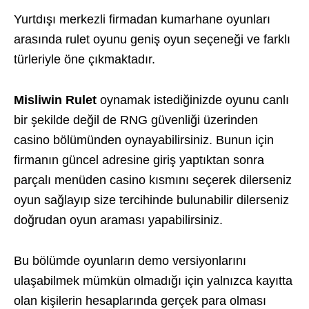
Yurtdışı merkezli firmadan kumarhane oyunları
arasında rulet oyunu geniş oyun seçeneği ve farklı
türleriyle öne çıkmaktadır.
Misliwin Rulet
oynamak istediğinizde oyunu canlı
bir şekilde değil de RNG güvenliği üzerinden
casino bölümünden oynayabilirsiniz. Bunun için
firmanın güncel adresine giriş yaptıktan sonra
parçalı menüden casino kısmını seçerek dilerseniz
oyun sağlayıp size tercihinde bulunabilir dilerseniz
doğrudan oyun araması yapabilirsiniz.
Bu bölümde oyunların demo versiyonlarını
ulaşabilmek mümkün olmadığı için yalnızca kayıtta
olan kişilerin hesaplarında gerçek para olması